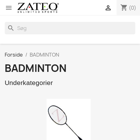
shopping_cart


(0)
search
Forside
BADMINTON
BADMINTON
Underkategorier