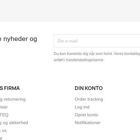
e nyheder og
Du kan framelde dig når som helst. Vores kontaktopl
anført i handelsbetingelserne.
S FIRMA
DIN KONTO
g returnering
Order tracking
lser
Log ind
TEQ
Opret konto
g og sikkerhed
Notifikationer
t os
gt