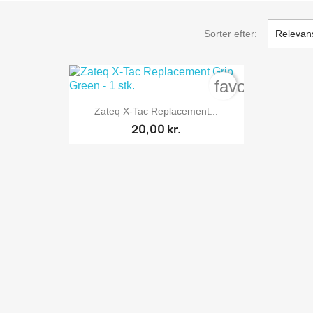
Sorter efter:
Relevan
te_border
favorite_bord

Vis her
Zateq X-Tac Replacement...
20,00 kr.