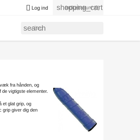
shopping_cart

Indkøbskurv
(0)
Log ind
search
 væk fra hånden, og
f de vigtigste elementer.
et glat grip, og
 grip giver dig den