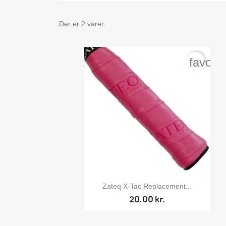
Der er 2 varer.
favori

Vis her
Zateq X-Tac Replacement...
20,00 kr.