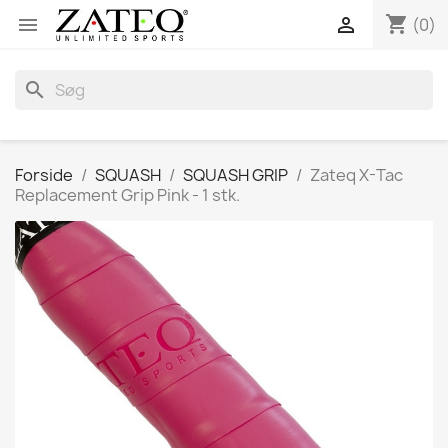
shopping_cart


(0)
search
Forside
SQUASH
SQUASH GRIP
Zateq X-Tac
Replacement Grip Pink - 1 stk.