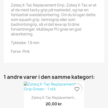
Zateq X-Tac Replacement Grip. Zateq X-Tac er et
af de mest tacky grip på markedet, og har en
fantastisk svedabsorbering. Om du bruger dette
som squash grip, tennisgrip eller som
badmintongrip, så vil det leve op til dine
forventninger. Multilayer PU giver en god
absorbering.
Tykkelse: 1.9 mm
Farve: Pink
1 andre varer i den samme kategori:
favorite_border
Zateq X-Tac Replacement...
20,00 kr.