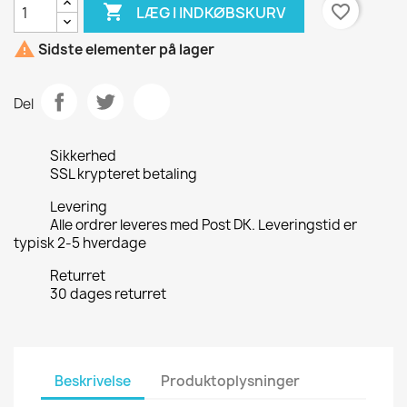

favorite_border
LÆG I INDKØBSKURV

Sidste elementer på lager
Del
Sikkerhed
SSL krypteret betaling
Levering
Alle ordrer leveres med Post DK. Leveringstid er
typisk 2-5 hverdage
Returret
30 dages returret
Beskrivelse
Produktoplysninger