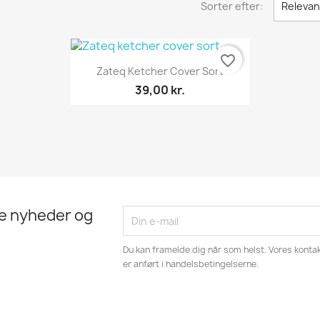
Sorter efter:
Releva
favorite_border
Vis her

Zateq Ketcher Cover Sort
39,00 kr.
te nyheder og
Du kan framelde dig når som helst. Vores kontak
er anført i handelsbetingelserne.