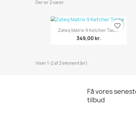
Der er 2 varer.
favorite_border
Vis her

Zateq Matrix 9 Ketcher Taske
349,00 kr.
Viser 1-2 af 2 element(er)
Få vores senes
tilbud