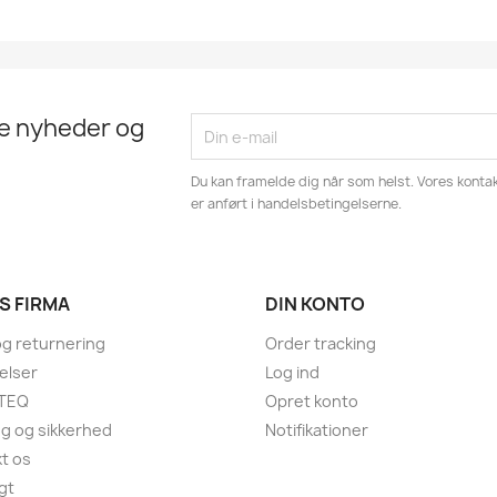
te nyheder og
Du kan framelde dig når som helst. Vores kontak
er anført i handelsbetingelserne.
S FIRMA
DIN KONTO
og returnering
Order tracking
elser
Log ind
TEQ
Opret konto
ng og sikkerhed
Notifikationer
t os
gt