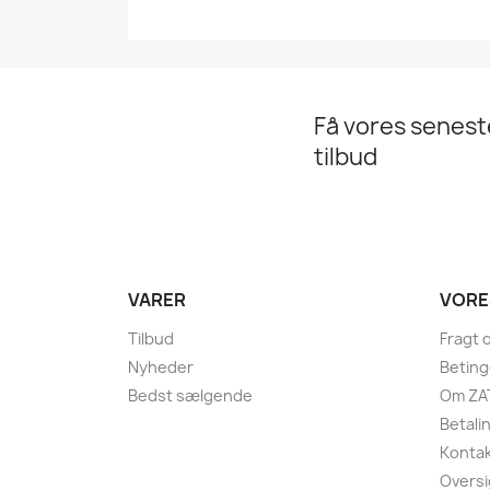
Få vores senes
tilbud
VARER
VORE
Tilbud
Fragt 
Nyheder
Beting
Bedst sælgende
Om ZA
Betali
Kontak
Oversi