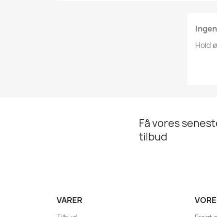
Ingen
Hold ø
Få vores senes
tilbud
VARER
VORE