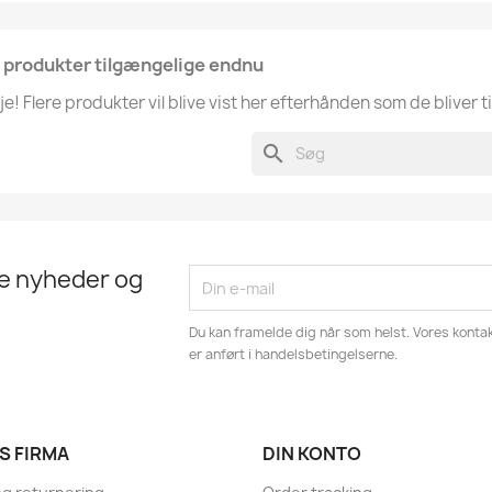
 produkter tilgængelige endnu
je! Flere produkter vil blive vist her efterhånden som de bliver ti
search
te nyheder og
Du kan framelde dig når som helst. Vores kontak
er anført i handelsbetingelserne.
S FIRMA
DIN KONTO