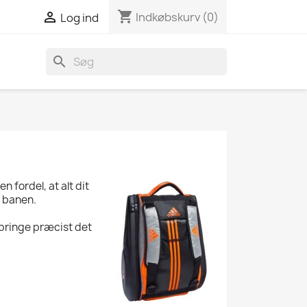
shopping_cart

Indkøbskurv
(0)
Log ind
search
 fordel, at alt dit
l banen.
dbringe præcist det