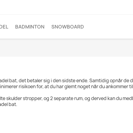
DEL
BADMINTON
SNOWBOARD
l bat, det betaler sig i den sidste ende. Samtidig opnår de den
imerer risikoen for, at du har glemt noget når du ankommer ti
lte skulder stropper, og 2 separate rum, og derved kan du me
adel bat.