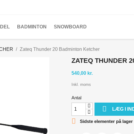
DEL
BADMINTON
SNOWBOARD
TCHER
Zateq Thunder 20 Badminton Ketcher
ZATEQ THUNDER 2
540,00 kr.
Inkl. moms
Antal

LÆG I I

Sidste elementer på lager