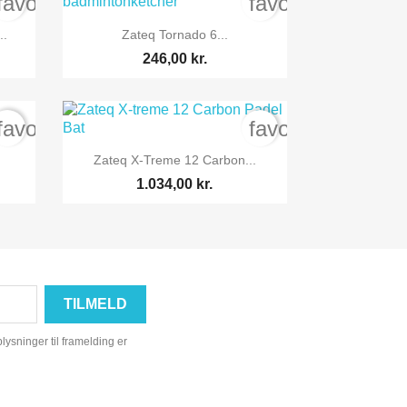
favorite_border
favorite_border

Vis her
..
Zateq Tornado 6...
246,00 kr.
favorite_border
favorite_border

Vis her
Zateq X-Treme 12 Carbon...
1.034,00 kr.
ysninger til framelding er