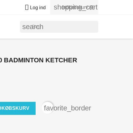
shopping_cart

Indkøbskurv
(0)
Log ind
search
0 BADMINTON KETCHER
favorite_border
NDKØBSKURV