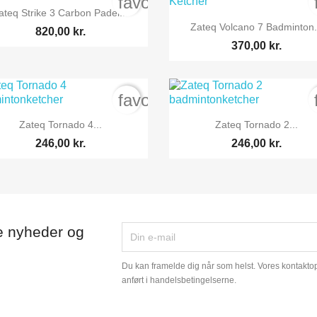
order
favorite_border

Vis her
ateq Strike 3 Carbon Padel...

Vis her
Zateq Volcano 7 Badminton.
820,00 kr.
370,00 kr.
order
favorite_border


Vis her
Vis her
Zateq Tornado 4...
Zateq Tornado 2...
246,00 kr.
246,00 kr.
e nyheder og
Du kan framelde dig når som helst. Vores kontaktopl
anført i handelsbetingelserne.