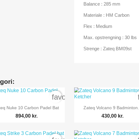
Balance : 285 mm
Materiale : HM Carbon
Flex : Medium
Max. opstrengning : 30 lbs
Strenge : Zateq BM09st
gori:
order
favorite_border


Vis her
Vis her
teq Nuke 10 Carbon Padel Bat
Zateq Volcano 9 Badminton.
894,00 kr.
430,00 kr.