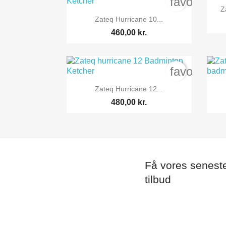
favorite_b
Z

Vis her
Zateq Hurricane 10...
460,00 kr.
favorite_b

Vis her
Zateq Hurricane 12...
480,00 kr.
Få vores senest
tilbud