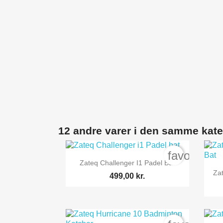
12 andre varer i den samme kate
favorite_b

Vis her
Zateq Challenger I1 Padel Bat
Za
499,00 kr.