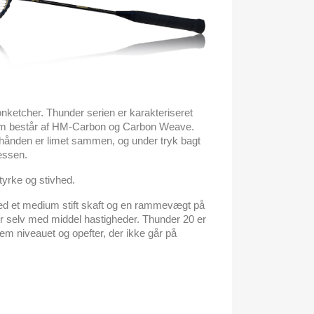
ketcher. Thunder serien er karakteriseret
 som består af HM-Carbon og Carbon Weave.
i hånden er limet sammen, og under tryk bagt
essen.
styrke og stivhed.
med et medium stift skaft og en rammevægt på
er selv med middel hastigheder. Thunder 20 er
llem niveauet og opefter, der ikke går på