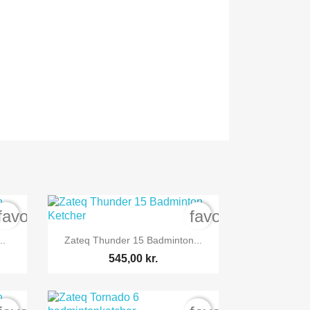
favorite_border
favorite_border

Vis her
..
Zateq Thunder 15 Badminton...
545,00 kr.