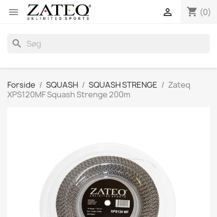
shopping_cart


(0)
search
Forside
SQUASH
SQUASH STRENGE
Zateq
XPS120MF Squash Strenge 200m