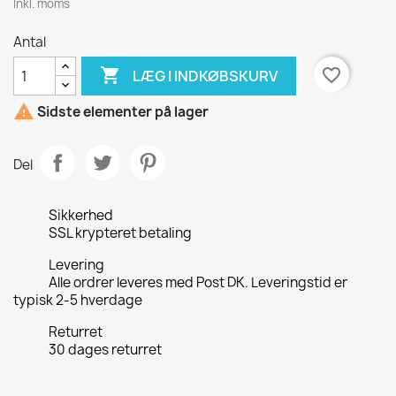
Inkl. moms
Antal

favorite_border
LÆG I INDKØBSKURV

Sidste elementer på lager
Del
Sikkerhed
SSL krypteret betaling
Levering
Alle ordrer leveres med Post DK. Leveringstid er
typisk 2-5 hverdage
Returret
30 dages returret