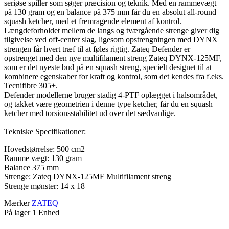
seriøse spiller som søger præcision og teknik. Med en rammevægt
på 130 gram og en balance på 375 mm får du en absolut all-round
squash ketcher, med et fremragende element af kontrol.
Længdeforholdet mellem de langs og tværgående strenge giver dig
tilgivelse ved off-center slag, ligesom opstrengningen med DYNX
strengen får hvert træf til at føles rigtig. Zateq Defender er
opstrenget med den nye multifilament streng Zateq DYNX-125MF,
som er det nyeste bud på en squash streng, specielt designet til at
kombinere egenskaber for kraft og kontrol, som det kendes fra f.eks.
Tecnifibre 305+.
Defender modellerne bruger stadig 4-PTF oplægget i halsområdet,
og takket være geometrien i denne type ketcher, får du en squash
ketcher med torsionsstabilitet ud over det sædvanlige.
Tekniske Specifikationer:
Hovedstørrelse: 500 cm2
Ramme vægt: 130 gram
Balance 375 mm
Strenge: Zateq DYNX-125MF Multifilament streng
Strenge mønster: 14 x 18
Mærker
ZATEQ
På lager
1 Enhed