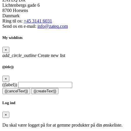
Lichtenbergs gade 6
8700 Horsens
Danmark
Ring til os:
+45 3141 6031
Send os en e-mail:
info@zateq.com
My wishlists
×
add_circle_outline
Create new list
((title))
×
((label))
((cancelText))
((createText))
Log ind
×
Du skal være logget på for at gemme produkter på din ønskeliste.