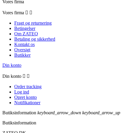
Vores firma
Vores firma


Fragt og returnering
Betingelser
Om ZATEQ
Betaling og sikkerhed
Kontakt os
Oversigt
Butikker
Din konto
Din konto


Order tracking
Log ind
Opret konto
Notifikationer
Butiksinformation
keyboard_arrow_down
keyboard_arrow_up
Butiksinformation
ZATEQ DK