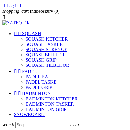

Log ind
shopping_cart
Indkøbskurv
(0)



SQUASH
SQUASH KETCHER
SQUASHTASKER
SQUASH STRENGE
SQUASHBRILLER
SQUASH GRIP
SQUASH TILBEHØR


PADEL
PADEL BAT
PADEL TASKE
PADEL GRIP


BADMINTON
BADMINTON KETCHER
BADMINTON TASKER
BADMINTON GRIP
SNOWBOARD
search
clear